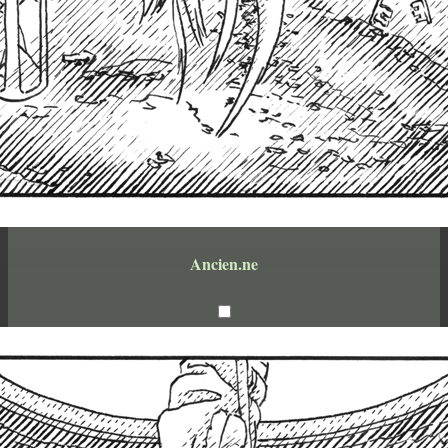
Ancien.ne
encre noire sur papier
14,8 x 21cm
2023
Étapes: