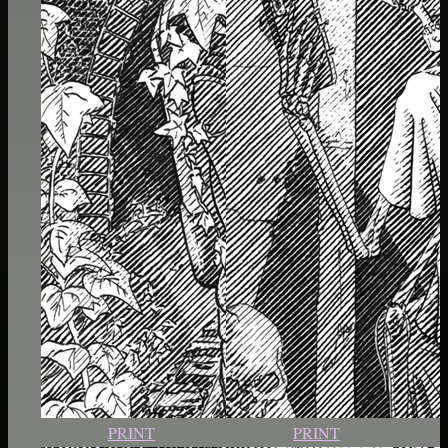
evoke the passage between worlds.
PRINT
PRINT