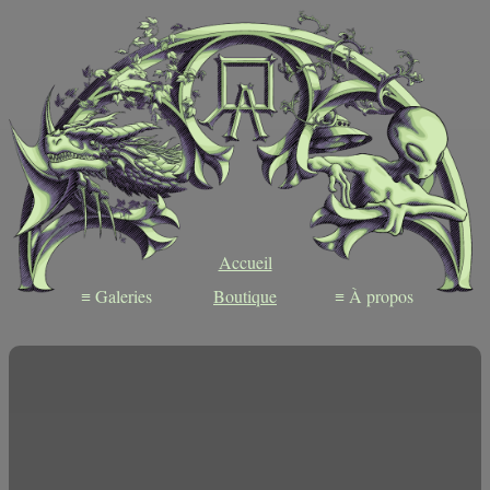
Accueil
≡ Galeries
Boutique
≡ À propos