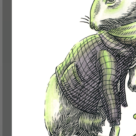
Croivez en vos rêves et vous aussi souhaitez la
Avec beaucoup de recul, la vie
[Englis
Believe in your dreams and you too can wish everyon
Looking back, life isn't so
Étapes