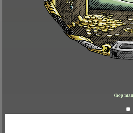
shop man
encre noire sur papier e
21 x 2
2025