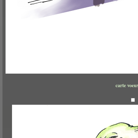
carte voeu
encre noire sur papier e
21 x 14
2024