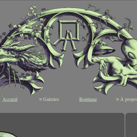
Accueil
≡ Galeries
Boutique
≡ À propo