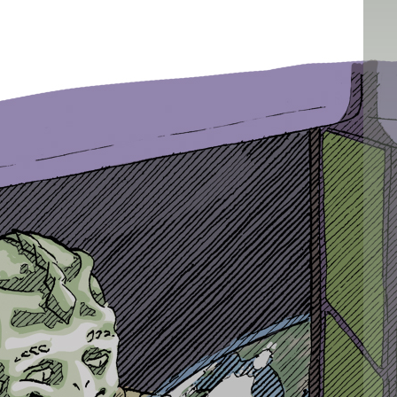
e ma boutique :)
h]
of my shop :)
: