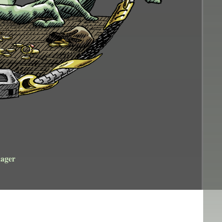
ager
t couleur numérique
1cm