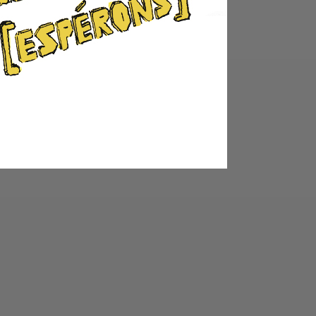
Seine
Casse de collection
Gravures
Troll des Grottes
Foetus Draconis
Arras de Pique