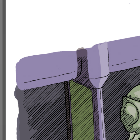
Le nouveau manager d
[Englis
The new manager 
Étapes