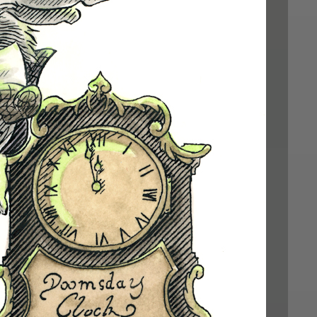
 bonne année 12 jours après tout le monde.
 c'est pas si nul. 👽💚🌍
h]
e a happy new year 12 days after everyone else.
 bad after all. 👽💚🌍
: