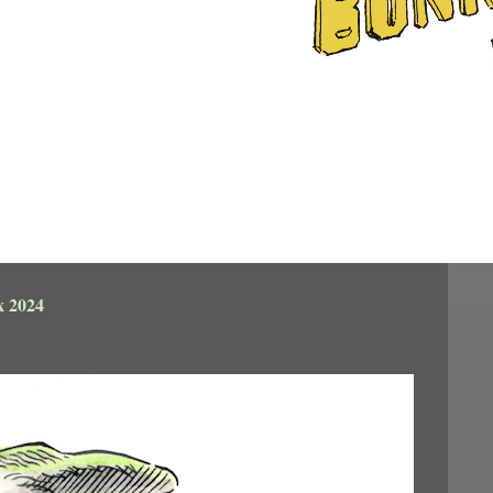
x 2024
t couleur numérique
,8cm