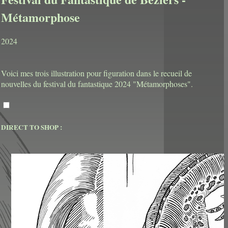
Métamorphose
2024
Voici mes trois illustration pour figuration dans le recueil de
nouvelles du festival du fantastique 2024 "Métamorphoses".
DIRECT TO SHOP :
[English]
Here are my three illustrations for publication in the 2024
fantasy festival short story collection “Metamorphoses.”