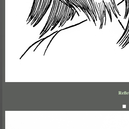
Refle
encre noire s
21 x 29
2024