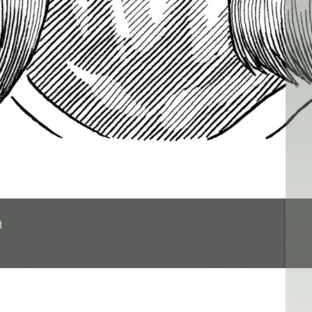
t
ur papier
,7cm