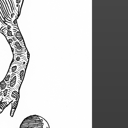
Le Continent de Fer
The Hipcats Sextet
Scène Sylvestre
Gravures sur Cuivre
Éveil
Se regarder dans le plan des yeux
Tangente terrestre
La lumière de Champagne sur
Seine
Casse de collection
Gravures
Troll des Grottes
Foetus Draconis
Arras de Pique