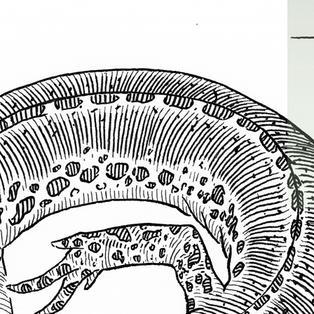
eflet" de Marine Matiwejko
 genre de défis et je suis content du résultat.
: