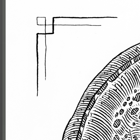
Illustration de la nouvelle "R
Ça a été un bon casse tête, mais j'aime beaucoup ce
Étapes